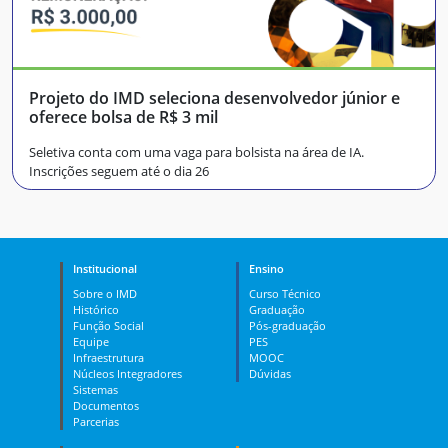
Projeto do IMD seleciona desenvolvedor júnior e
oferece bolsa de R$ 3 mil
Seletiva conta com uma vaga para bolsista na área de IA.
Inscrições seguem até o dia 26
Institucional
Ensino
Sobre o IMD
Curso Técnico
Histórico
Graduação
Função Social
Pós-graduação
Equipe
PES
Infraestrutura
MOOC
Núcleos Integradores
Dúvidas
Sistemas
Documentos
Parcerias