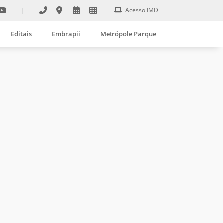
|
Acesso IMD
Editais
Embrapii
Metrópole Parque