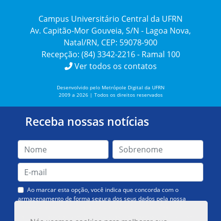
Campus Universitário Central da UFRN
Av. Capitão-Mor Gouveia, S/N - Lagoa Nova,
Natal/RN, CEP: 59078-900
Recepção: (84) 3342-2216 - Ramal 100
Ver todos os contatos
Desenvolvido pelo Metrópole Digital da UFRN
2009 a 2026 | Todos os direitos reservados
Receba nossas notícias
Ao marcar esta opção, você indica que concorda com o
armazenamento de forma segura dos seus dados pela nossa
Assessoria de Comunicação. Você poderá solicitar a exclusão dos
dados ou cancelar o recebimento das mensagens quando quiser.