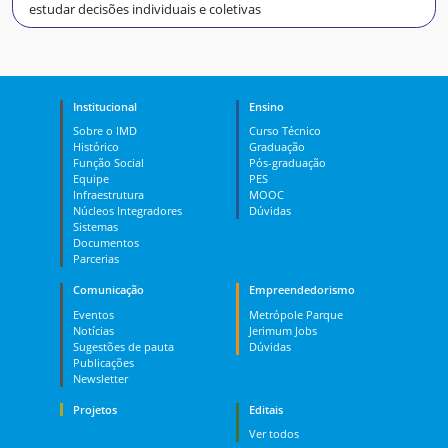
estudar decisões individuais e coletivas
Institucional
Ensino
Sobre o IMD
Curso Técnico
Histórico
Graduação
Função Social
Pós-graduação
Equipe
PES
Infraestrutura
MOOC
Núcleos Integradores
Dúvidas
Sistemas
Documentos
Parcerias
Comunicação
Empreendedorismo
Eventos
Metrópole Parque
Notícias
Jerimum Jobs
Sugestões de pauta
Dúvidas
Publicações
Newsletter
Projetos
Editais
Ver todos