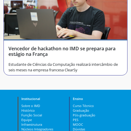
Vencedor de hackathon no IMD se prepara para
estágio na França
Estudante de Ciências da Computação realizará intercâmbio de
seis meses na empresa francesa ClearSy
Institucional
Ensino
Sobre o IMD
Curso Técnico
Histórico
Graduação
Função Social
Pós-graduação
Equipe
PES
Infraestrutura
MOOC
Núcleos Integradores
Dúvidas