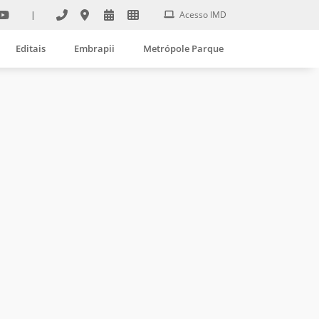
|
Acesso IMD
Editais
Embrapii
Metrópole Parque