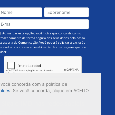
Ao marcar esta opção, você indica que concorda com o
rmazenamento de forma segura dos seus dados pela nossa
ssessoria de Comunicação. Você poderá solicitar a exclusão
os dados ou cancelar o recebimento das mensagens quando
uiser.
Inscrever-se
 você concorda com a política de
ookies
. Se você concorda, clique em ACEITO.
Siga o IMD nas redes sociais