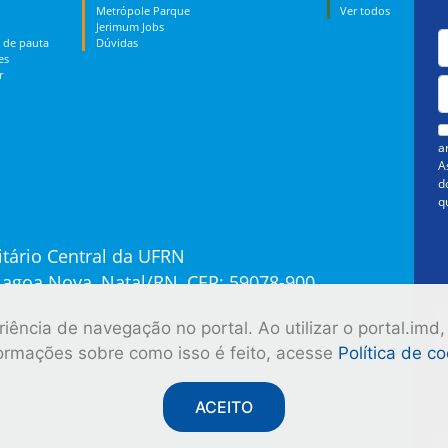
Metrópole Parque
Ver todos
Jerimum Jobs
 de pauta
Dúvidas
es
r
a
A
d
q
tário Central da UFRN
 Lagoa Nova, Natal/RN, CEP: 59078-900
3342-2216 - Ramal 100
ência de navegação no portal. Ao utilizar o portal.imd,
os os contatos
formações sobre como isso é feito, acesse
Política de c
Metrópole Digital da UFRN
os os direitos reservados
ACEITO