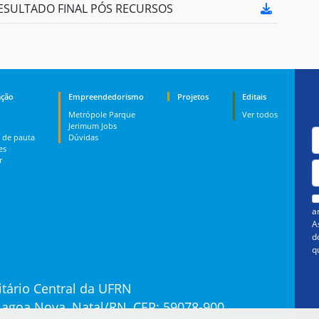
 RESULTADO FINAL PÓS RECURSOS
ção
Empreendedorismo
Projetos
Editais
Metrópole Parque
Ver todos
Jerimum Jobs
 de pauta
Dúvidas
es
r
a
A
d
q
tário Central da UFRN
 Lagoa Nova, Natal/RN, CEP: 59078-900