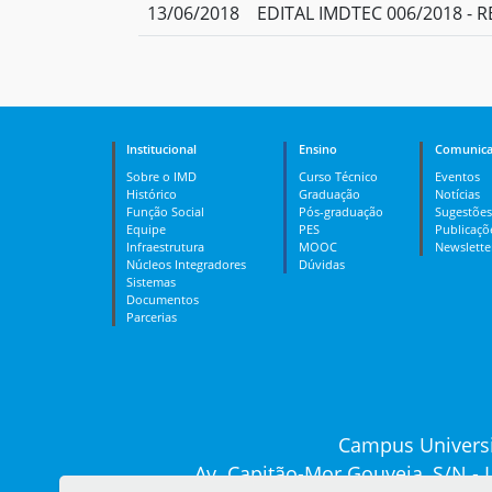
13/06/2018
EDITAL IMDTEC 006/2018 -
Institucional
Ensino
Comunica
Sobre o IMD
Curso Técnico
Eventos
Histórico
Graduação
Notícias
Função Social
Pós-graduação
Sugestões
Equipe
PES
Publicaçõ
Infraestrutura
MOOC
Newslette
Núcleos Integradores
Dúvidas
Sistemas
Documentos
Parcerias
Campus Universi
Av. Capitão-Mor Gouveia, S/N -