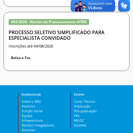
002/2026 - Núcleo de Processamento UFRN
PROCESSO SELETIVO SIMPLIFICADO PARA
ESPECIALISTA CONVIDADO
Inscrições até 04/08/2026
Bolsa e-Tec
Institucional
Ensino
Sobre o IMD
Curso Técnico
Histórico
Graduação
Função Social
Pós-graduação
Equipe
PES
Infraestrutura
MOOC
Núcleos Integradores
Dúvidas
Sistemas