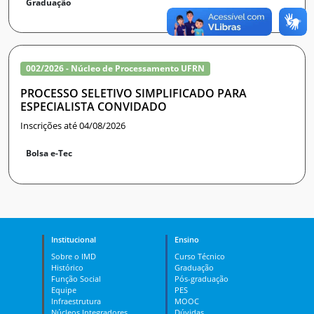
Graduação
002/2026 - Núcleo de Processamento UFRN
PROCESSO SELETIVO SIMPLIFICADO PARA
ESPECIALISTA CONVIDADO
Inscrições até 04/08/2026
Bolsa e-Tec
Institucional
Ensino
Sobre o IMD
Curso Técnico
Histórico
Graduação
Função Social
Pós-graduação
Equipe
PES
Infraestrutura
MOOC
Núcleos Integradores
Dúvidas