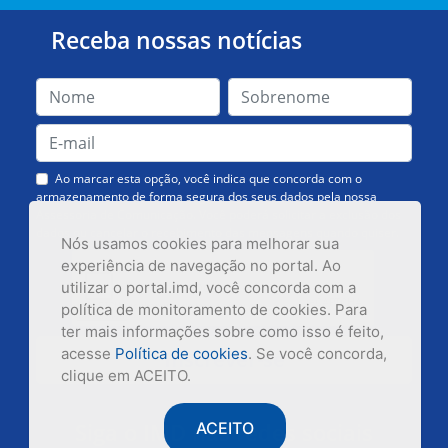
Receba nossas notícias
Ao marcar esta opção, você indica que concorda com o
armazenamento de forma segura dos seus dados pela nossa
Assessoria de Comunicação. Você poderá solicitar a exclusão dos
dados ou cancelar o recebimento das mensagens quando quiser.
Nós usamos cookies para melhorar sua
experiência de navegação no portal. Ao
utilizar o portal.imd, você concorda com a
política de monitoramento de cookies. Para
ter mais informações sobre como isso é feito,
acesse
Política de cookies
. Se você concorda,
Inscrever-se
clique em ACEITO.
Siga o IMD nas redes sociais
ACEITO