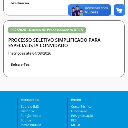
Graduação
002/2026 - Núcleo de Processamento UFRN
PROCESSO SELETIVO SIMPLIFICADO PARA
ESPECIALISTA CONVIDADO
Inscrições até 04/08/2026
Bolsa e-Tec
Institucional
Ensino
Sobre o IMD
Curso Técnico
Histórico
Graduação
Função Social
Pós-graduação
Equipe
PES
Infraestrutura
MOOC