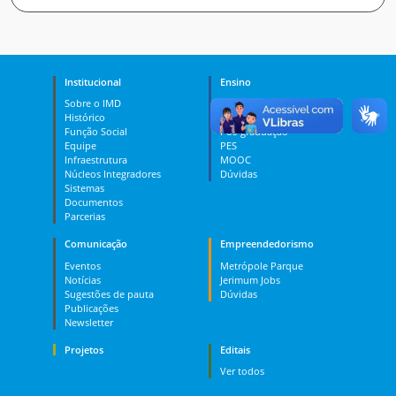
Institucional
Ensino
Sobre o IMD
Curso Técnico
Histórico
Graduação
Função Social
Pós-graduação
Equipe
PES
Infraestrutura
MOOC
Núcleos Integradores
Dúvidas
Sistemas
Documentos
Parcerias
Comunicação
Empreendedorismo
Eventos
Metrópole Parque
Notícias
Jerimum Jobs
Sugestões de pauta
Dúvidas
Publicações
Newsletter
Projetos
Editais
Ver todos