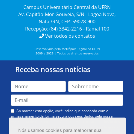
Campus Universitário Central da UFRN
Av. Capitão-Mor Gouveia, S/N - Lagoa Nova,
Natal/RN, CEP: 59078-900
Recepção: (84) 3342-2216 - Ramal 100
Ver todos os contatos
Desenvolvido pelo Metrópole Digital da UFRN
2009 a 2026 | Todos os direitos reservados
Receba nossas notícias
Ao marcar esta opção, você indica que concorda com o
armazenamento de forma segura dos seus dados pela nossa
Assessoria de Comunicação. Você poderá solicitar a exclusão dos
dados ou cancelar o recebimento das mensagens quando quiser.
Nós usamos cookies para melhorar sua