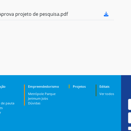
prova projeto de pesquisa.pdf
ção
Empreendedorismo
Projetos
Editais
Metrópole Parque
Ver todos
Jerimum Jobs
 de pauta
Dúvidas
es
r