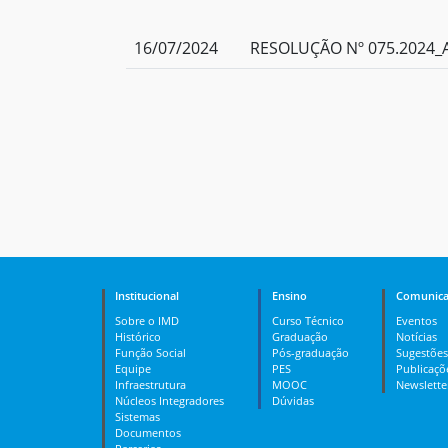
16/07/2024
RESOLUÇÃO Nº 075.2024_A
Institucional
Ensino
Comunica
Sobre o IMD
Curso Técnico
Eventos
Histórico
Graduação
Notícias
Função Social
Pós-graduação
Sugestões
Equipe
PES
Publicaçõ
Infraestrutura
MOOC
Newslette
Núcleos Integradores
Dúvidas
Sistemas
Documentos